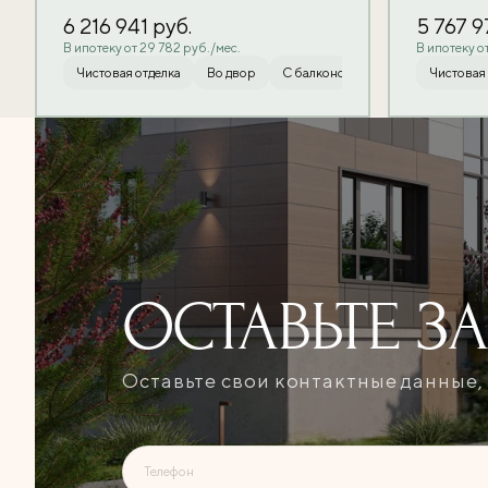
6 216 941
руб.
5 767 
В ипотеку от 29 782 руб./мес.
В ипотеку от
Чистовая отделка
Во двор
С балконом
Чистовая отделка
Чистовая 
ОСТАВЬТЕ
З
Оставьте свои контактные данные,
Ошибка при отправке!
Форма появится через
3 сек
Телефон