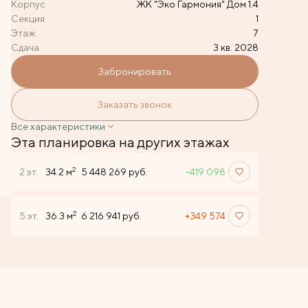
Корпус
ЖК "Эко Гармония" Дом 1.4
Секция
1
Этаж
7
Сдача
3 кв. 2028
Забронировать
Заказать звонок
Все характеристики
Эта планировка на других этажах
2
2 эт.
34.2 м
5 448 269 руб.
-419 098
2
5 эт.
36.3 м
6 216 941 руб.
+349 574