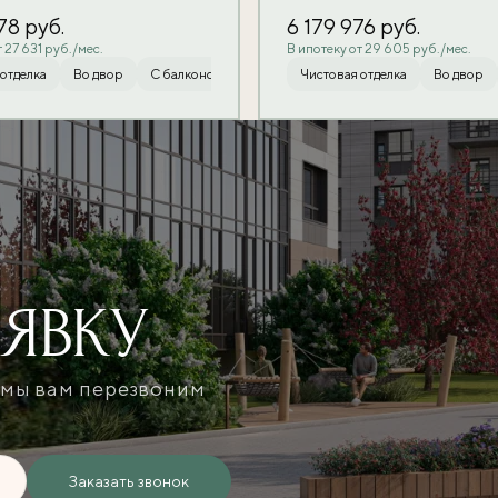
978
руб.
6 179 976
руб.
 27 631 руб./мес.
В ипотеку от 29 605 руб./мес.
отделка
Во двор
Во двор
С балконом
С балконом
Чистовая отделка
Чистовая отделка
Во двор
Во двор
С бал
АЯВКУ
 мы вам перезвоним
Заказать звонок