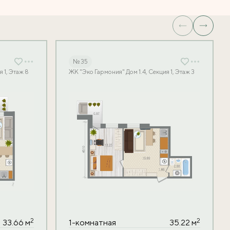
№ 35
 1, Этаж 8
ЖК "Эко Гармония" Дом 1.4, Секция 1, Этаж 3
2
2
33.66 м
1-комнатная
35.22 м