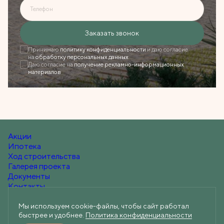
Телефон
Ошибка при отправке!
Заказать звонок
Форма появится через
3 сек
Принимаю
политику конфиденциальности
и даю согласие
на
обработку персональных данных
Даю согласие на
получение рекламно-информационных
Закрыть
материалов
Акции
Ипотека
Ход строительства
Галерея проекта
Документы
Контакты
Мы используем cookie-файлы, чтобы сайт работал
быстрее и удобнее.
Политика конфиденциальности
+7 (812) 219-60-60
Telegram
Вконтакте
Max