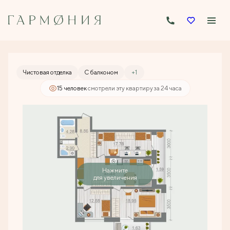
2
3-комнатная
95.95 м
13 505 922 руб.
Ипотека
от 64 699 руб./мес.
Чистовая отделка
С балконом
+1
15 человек
смотрели эту квартиру за 24 часа
Нажмите
для увеличения