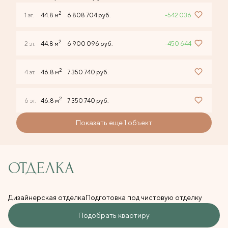
2
1 эт.
44.8 м
6 808 704 руб.
-542 036
2
2 эт.
44.8 м
6 900 096 руб.
-450 644
2
4 эт.
46.8 м
7 350 740 руб.
2
6 эт.
46.8 м
7 350 740 руб.
Показать еще 1 объект
ОТДЕЛКА
Дизайнерская отделка
Подготовка под чистовую отделку
Подобрать квартиру