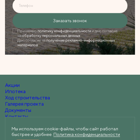
Телефон
Ошибка при отправке!
Заказать звонок
Форма появится через
3 сек
Принимаю
политику конфиденциальности
и даю согласие
на
обработку персональных данных
Даю согласие на
получение рекламно-информационных
Закрыть
материалов
Акции
Ипотека
Ход строительства
Галерея проекта
Документы
Контакты
Мы используем cookie-файлы, чтобы сайт работал
быстрее и удобнее.
Политика конфиденциальности
+7 (812) 219-60-60
Telegram
Вконтакте
Max