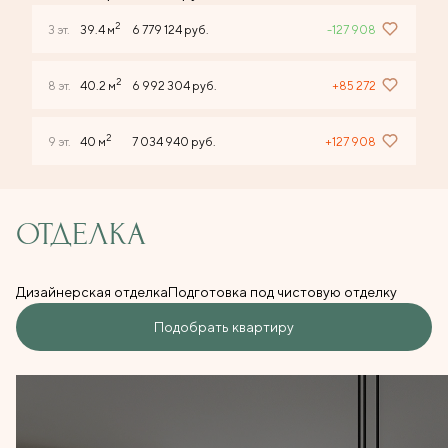
2
3 эт.
39.4 м
6 779 124 руб.
-127 908
2
8 эт.
40.2 м
6 992 304 руб.
+85 272
2
9 эт.
40 м
7 034 940 руб.
+127 908
ОТДЕЛКА
Дизайнерская отделка
Подготовка под чистовую отделку
Подобрать квартиру