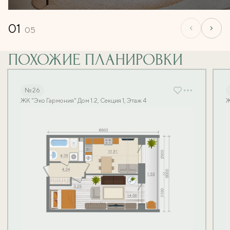
01
05
ПОХОЖИЕ ПЛАНИРОВКИ
№ 26
ЖК "Эко Гармония" Дом 1.2, Секция 1, Этаж 4
Ж