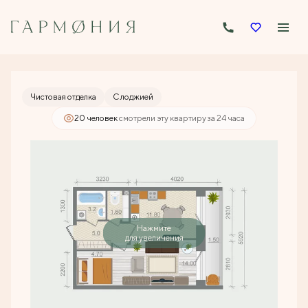
2
1-комнатная
40 м
6 907 032 руб.
Ипотека
от 33 088 руб./мес.
Чистовая отделка
С лоджией
20 человек
смотрели эту квартиру за 24 часа
Нажмите
для увеличения