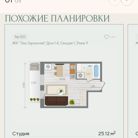
05
ПОХОЖИЕ ПЛАНИРОВКИ
№ 130
ЖК "Эко Гармония" Дом 1.4, Секция 1, Этаж 9
Ж
2
Студия
25.12 м