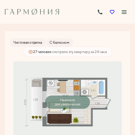
2
Студия
25.12 м
4 304 564 руб.
Ипотека
от 20 621 руб./мес.
Чистовая отделка
С балконом
27 человек
смотрели эту квартиру за 24 часа
Нажмите
для увеличения