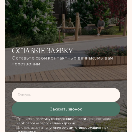
ОСТАВЬТЕ
ЗАЯВКУ
Оставьте свои контактные данные, мы вам
перезвоним
Телефон
Ошибка при отправке!
Заказать звонок
Форма появится через
3 сек
Принимаю
политику конфиденциальности
и даю согласие
на
обработку персональных данных
Даю согласие на
получение рекламно-информационных
Закрыть
материалов