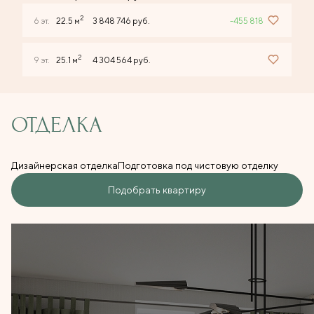
2
6 эт.
22.5 м
3 848 746 руб.
-455 818
2
9 эт.
25.1 м
4 304 564 руб.
ОТДЕЛКА
Дизайнерская отделка
Подготовка под чистовую отделку
Подобрать квартиру