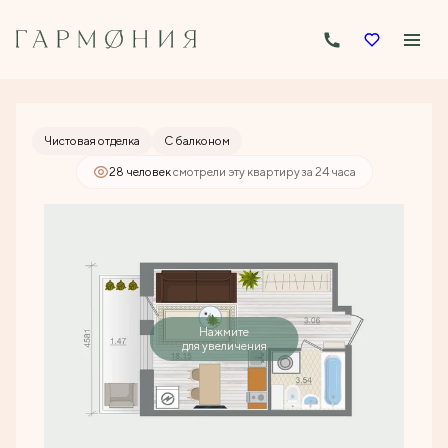
2
Студия
26.22 м
4 493 060 руб.
Ипотека
от 21 524 руб./мес.
Чистовая отделка
С балконом
28 человек
смотрели эту квартиру за 24 часа
Нажмите
для увеличения