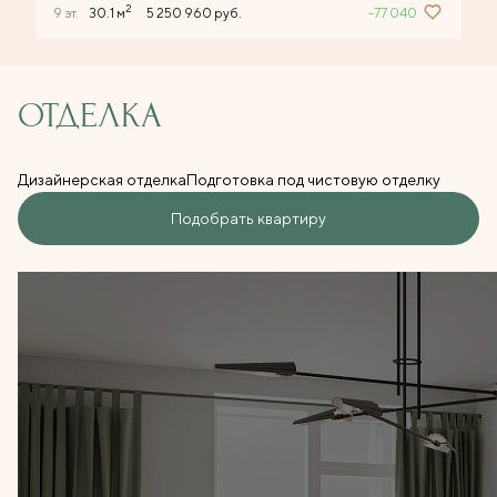
2
9 эт.
30.1 м
5 250 960 руб.
-77 040
ОТДЕЛКА
Дизайнерская отделка
Подготовка под чистовую отделку
Подобрать квартиру