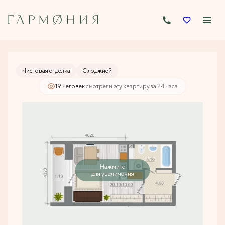
2
Студия
29.6 м
5 328 000 руб.
Чистовая отделка
С лоджией
19 человек
смотрели эту квартиру за 24 часа
Нажмите
для увеличения