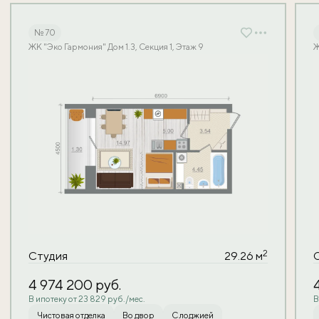
№ 70
ЖК "Эко Гармония" Дом 1.3, Секция 1, Этаж 9
Ж
2
Студия
29.26 м
4 974 200
руб.
В ипотеку от 23 829 руб./мес.
В
Чистовая отделка
Во двор
С лоджией