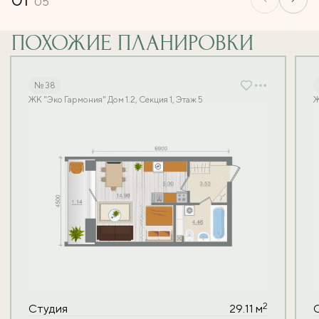
05
ПОХОЖИЕ ПЛАНИРОВКИ
№ 38
ЖК "Эко Гармония" Дом 1.2, Секция 1, Этаж 5
Ж
2
Студия
29.11 м