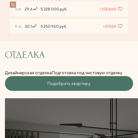
2
3 эт.
29.6 м
5 328 000 руб.
+108 864
2
9 эт.
30.1 м
5 250 960 руб.
+31 824
ОТДЕЛКА
Дизайнерская отделка
Подготовка под чистовую отделку
Подобрать квартиру