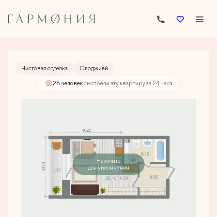
2
Студия
30 м
5 219 136 руб.
Ипотека
от 25 002 руб./мес.
Чистовая отделка
С лоджией
26 человек
смотрели эту квартиру за 24 часа
Нажмите
для увеличения