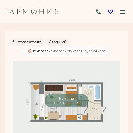
2
Студия
29.31 м
4 813 289 руб.
Ипотека
от 23 058 руб./мес.
Чистовая отделка
С лоджией
16 человек
смотрели эту квартиру за 24 часа
Нажмите
для увеличения