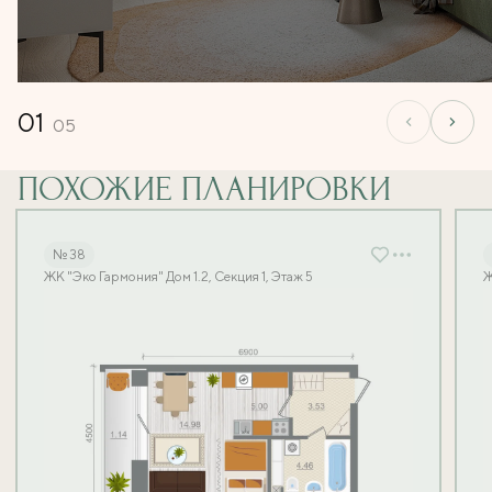
01
05
ПОХОЖИЕ ПЛАНИРОВКИ
№ 38
ЖК "Эко Гармония" Дом 1.2, Секция 1, Этаж 5
Ж