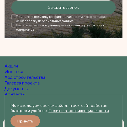
Ошибка при отправке!
Заказать звонок
Форма появится через
3 сек
Принимаю
политику конфиденциальности
и даю согласие
на
обработку персональных данных
Даю согласие на
получение рекламно-информационных
Закрыть
материалов
Акции
Ипотека
Ход строительства
Галерея проекта
Документы
Контакты
Мы используем cookie-файлы, чтобы сайт работал
быстрее и удобнее.
Политика конфиденциальности
+7 (812) 219-60-60
Telegram
Вконтакте
Max
Принять
Забронировать
Разработано